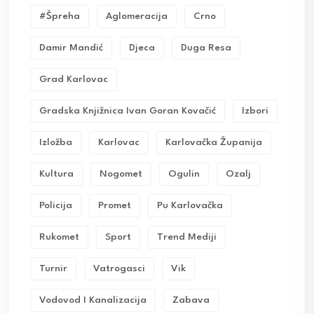
#Špreha
Aglomeracija
Crno
Damir Mandić
Djeca
Duga Resa
Grad Karlovac
Gradska Knjižnica Ivan Goran Kovačić
Izbori
Izložba
Karlovac
Karlovačka Županija
Kultura
Nogomet
Ogulin
Ozalj
Policija
Promet
Pu Karlovačka
Rukomet
Sport
Trend Mediji
Turnir
Vatrogasci
Vik
Vodovod I Kanalizacija
Zabava