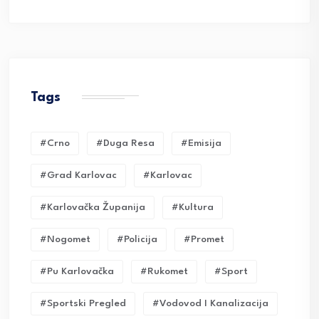
Tags
#crno
#duga Resa
#emisija
#grad Karlovac
#karlovac
#karlovačka Županija
#kultura
#nogomet
#policija
#promet
#pu Karlovačka
#rukomet
#sport
#sportski Pregled
#vodovod I Kanalizacija