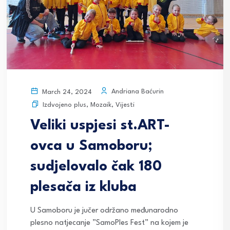
Andriana Baćurin
March 24, 2024
Izdvojeno plus
,
Mozaik
,
Vijesti
Veliki uspjesi st.ART-
ovca u Samoboru;
sudjelovalo čak 180
plesača iz kluba
U Samoboru je jučer održano međunarodno
plesno natjecanje ”SamoPles Fest” na kojem je