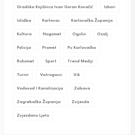
Gradska Knjižnica Ivan Goran Kovačić
Izbori
Izložba
Karlovac
Karlovačka Županija
Kultura
Nogomet
Ogulin
Ozalj
Policija
Promet
Pu Karlovačka
Rukomet
Sport
Trend Mediji
Turnir
Vatrogasci
Vik
Vodovod I Kanalizacija
Zabava
Zagrebačka Županija
Zvijezda
Zvjezdano Ljeto