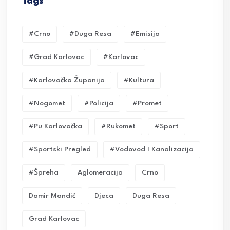
Tags
#crno
#duga Resa
#emisija
#grad Karlovac
#karlovac
#karlovačka Županija
#kultura
#nogomet
#policija
#promet
#pu Karlovačka
#rukomet
#sport
#sportski Pregled
#vodovod I Kanalizacija
#Špreha
Aglomeracija
Crno
Damir Mandić
Djeca
Duga Resa
Grad Karlovac