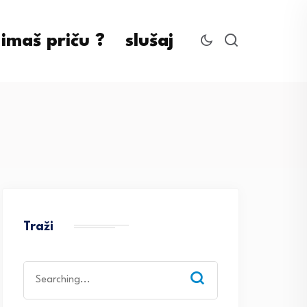
imaš priču ?
slušaj
Traži
Search
for: