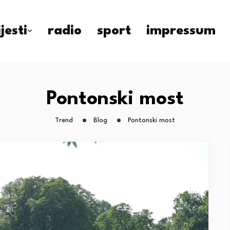
ijesti
radio
sport
impressum
Pontonski most
Trend
Blog
Pontonski most