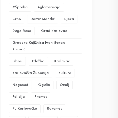
#Špreha
Aglomeracija
Crno
Damir Mandić
Djeca
Duga Resa
Grad Karlovac
Gradska Knjižnica Ivan Goran
Kovačić
Izbori
Izložba
Karlovac
Karlovačka Županija
Kultura
Nogomet
Ogulin
Ozalj
Policija
Promet
Pu Karlovačka
Rukomet