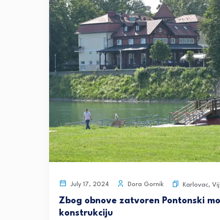
Dora Gornik
July 17, 2024
Karlovac
,
Vij
Zbog obnove zatvoren Pontonski mos
konstrukciju