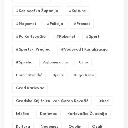
#karlovačka Županija
#kultura
#nogomet
#policija
#promet
#pu Karlovačka
#rukomet
#sport
#sportski Pregled
#vodovod I Kanalizacija
#Špreha
Aglomeracija
Crno
Damir Mandić
Djeca
Duga Resa
Grad Karlovac
Gradska Knjižnica Ivan Goran Kovačić
Izbori
Izložba
Karlovac
Karlovačka Županija
Kultura
Nogomet
Ogulin
Ozalj