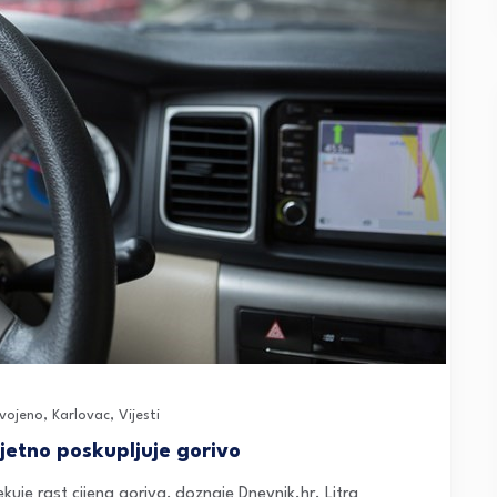
dvojeno
,
Karlovac
,
Vijesti
sjetno poskupljuje gorivo
kuje rast cijena goriva, doznaje Dnevnik.hr. Litra