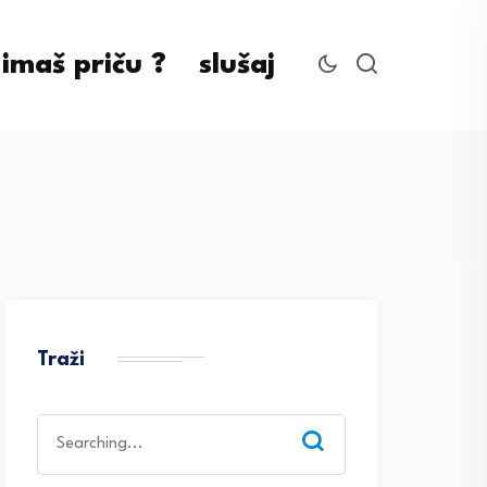
imaš priču ?
slušaj
Traži
Search
for: