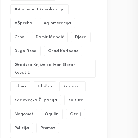
#vodovod I Kanalizacija
#Špreha
Aglomeracija
Crno
Damir Mandić
Djeca
Duga Resa
Grad Karlovac
Gradska Knjižnica Ivan Goran
Kovačić
Izbori
Izložba
Karlovac
Karlovačka Županija
Kultura
Nogomet
Ogulin
Ozalj
Policija
Promet