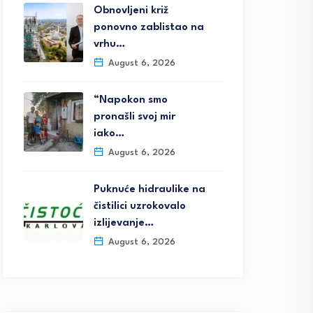
Obnovljeni križ
ponovno zablistao na
vrhu…
August 6, 2026
“Napokon smo
pronašli svoj mir
iako…
August 6, 2026
Puknuće hidraulike na
čistilici uzrokovalo
izlijevanje…
August 6, 2026