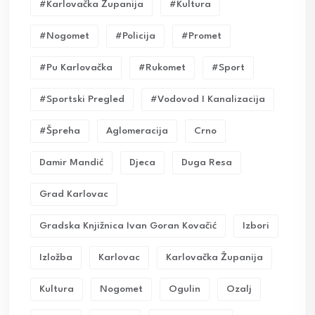
#karlovačka Županija
#kultura
#nogomet
#policija
#promet
#pu Karlovačka
#rukomet
#sport
#sportski Pregled
#vodovod I Kanalizacija
#Špreha
Aglomeracija
Crno
Damir Mandić
Djeca
Duga Resa
Grad Karlovac
Gradska Knjižnica Ivan Goran Kovačić
Izbori
Izložba
Karlovac
Karlovačka Županija
Kultura
Nogomet
Ogulin
Ozalj