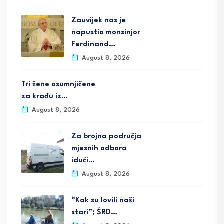
Zauvijek nas je
napustio monsinjor
Ferdinand…
August 8, 2026
Tri žene osumnjičene
za krađu iz…
August 8, 2026
Za brojna područja
mjesnih odbora
idući…
August 8, 2026
“Kak su lovili naši
stari”; ŠRD…