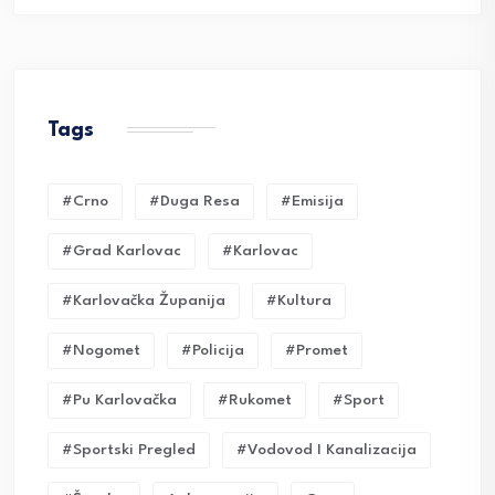
Tags
#crno
#duga Resa
#emisija
#grad Karlovac
#karlovac
#karlovačka Županija
#kultura
#nogomet
#policija
#promet
#pu Karlovačka
#rukomet
#sport
#sportski Pregled
#vodovod I Kanalizacija