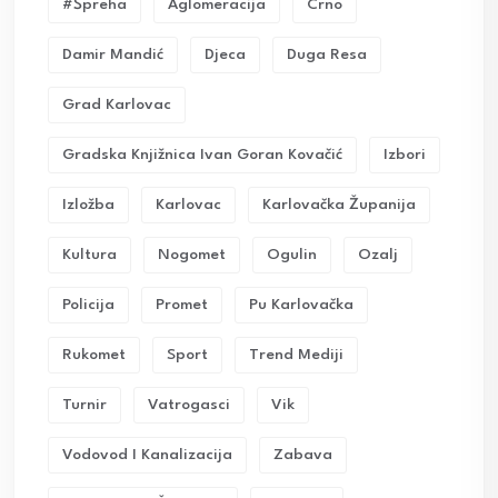
#Špreha
Aglomeracija
Crno
Damir Mandić
Djeca
Duga Resa
Grad Karlovac
Gradska Knjižnica Ivan Goran Kovačić
Izbori
Izložba
Karlovac
Karlovačka Županija
Kultura
Nogomet
Ogulin
Ozalj
Policija
Promet
Pu Karlovačka
Rukomet
Sport
Trend Mediji
Turnir
Vatrogasci
Vik
Vodovod I Kanalizacija
Zabava