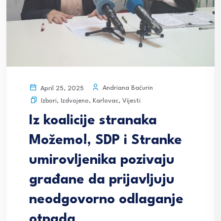
Andriana Baćurin
April 25, 2025
Izbori
,
Izdvojeno
,
Karlovac
,
Vijesti
Iz koalicije stranaka
Možemo!, SDP i Stranke
umirovljenika pozivaju
građane da prijavljuju
neodgovorno odlaganje
otpada