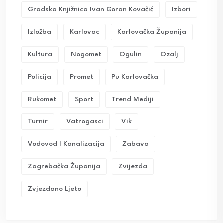
Gradska Knjižnica Ivan Goran Kovačić
Izbori
Izložba
Karlovac
Karlovačka Županija
Kultura
Nogomet
Ogulin
Ozalj
Policija
Promet
Pu Karlovačka
Rukomet
Sport
Trend Mediji
Turnir
Vatrogasci
Vik
Vodovod I Kanalizacija
Zabava
Zagrebačka Županija
Zvijezda
Zvjezdano Ljeto