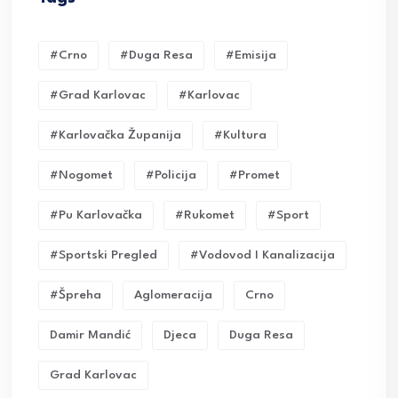
#crno
#duga Resa
#emisija
#grad Karlovac
#karlovac
#karlovačka Županija
#kultura
#nogomet
#policija
#promet
#pu Karlovačka
#rukomet
#sport
#sportski Pregled
#vodovod I Kanalizacija
#Špreha
Aglomeracija
Crno
Damir Mandić
Djeca
Duga Resa
Grad Karlovac