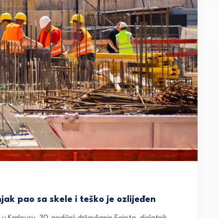
ak pao sa skele i teško je ozlijeđen