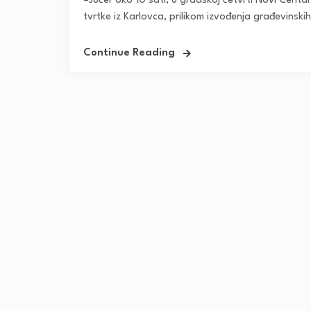
–Jučer oko 10 sati, u gradskoj četvrti Novi Centar
tvrtke iz Karlovca, prilikom izvođenja građevinski
Continue Reading