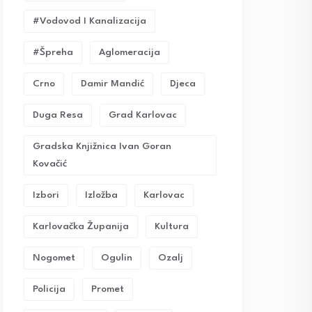
#vodovod I Kanalizacija
#Špreha
Aglomeracija
Crno
Damir Mandić
Djeca
Duga Resa
Grad Karlovac
Gradska Knjižnica Ivan Goran
Kovačić
Izbori
Izložba
Karlovac
Karlovačka Županija
Kultura
Nogomet
Ogulin
Ozalj
Policija
Promet