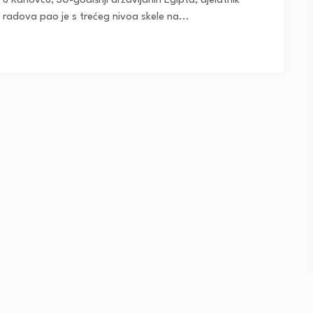
 u Karlovcu, 30-godišnji državljanin Egipta, djelatnik
h radova pao je s trećeg nivoa skele na...