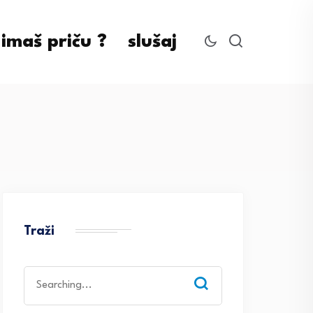
imaš priču ?
slušaj
Traži
Search
for: