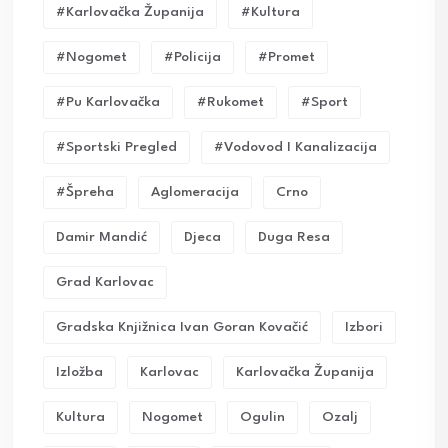
#karlovačka Županija
#kultura
#nogomet
#policija
#promet
#pu Karlovačka
#rukomet
#sport
#sportski Pregled
#vodovod I Kanalizacija
#Špreha
Aglomeracija
Crno
Damir Mandić
Djeca
Duga Resa
Grad Karlovac
Gradska Knjižnica Ivan Goran Kovačić
Izbori
Izložba
Karlovac
Karlovačka Županija
Kultura
Nogomet
Ogulin
Ozalj