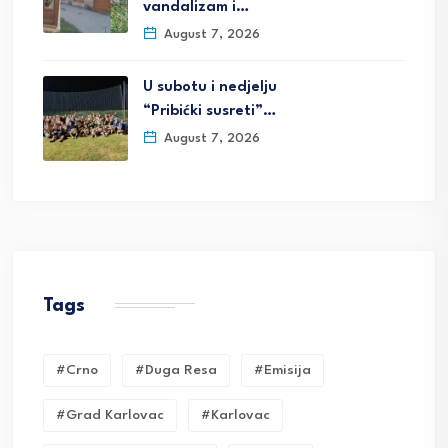
vandalizam i…
August 7, 2026
U subotu i nedjelju
“Pribićki susreti”…
August 7, 2026
Tags
#crno
#duga Resa
#emisija
#grad Karlovac
#karlovac