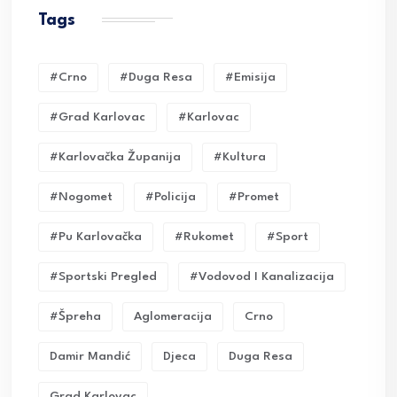
Tags
#crno
#duga Resa
#emisija
#grad Karlovac
#karlovac
#karlovačka Županija
#kultura
#nogomet
#policija
#promet
#pu Karlovačka
#rukomet
#sport
#sportski Pregled
#vodovod I Kanalizacija
#Špreha
Aglomeracija
Crno
Damir Mandić
Djeca
Duga Resa
Grad Karlovac