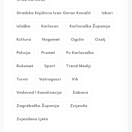
Gradska Knjižnica Ivan Goran Kovačić
Izbori
Izložba
Karlovac
Karlovačka Županija
Kultura
Nogomet
Ogulin
Ozalj
Policija
Promet
Pu Karlovačka
Rukomet
Sport
Trend Mediji
Turnir
Vatrogasci
Vik
Vodovod I Kanalizacija
Zabava
Zagrebačka Županija
Zvijezda
Zvjezdano Ljeto