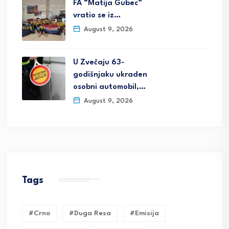
FA “Matija Gubec”
vratio se iz…
August 9, 2026
U Zvečaju 63-
godišnjaku ukraden
osobni automobil,…
August 9, 2026
Tags
#crno
#duga Resa
#emisija