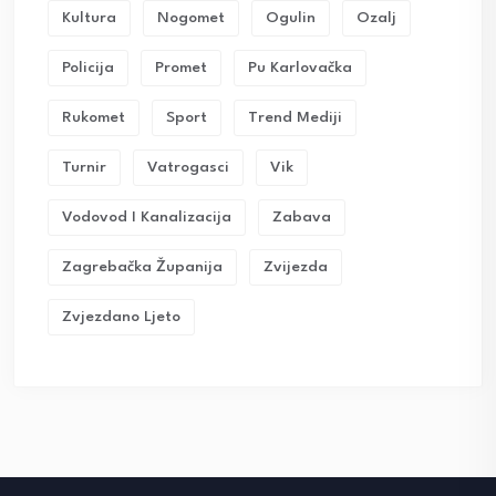
Kultura
Nogomet
Ogulin
Ozalj
Policija
Promet
Pu Karlovačka
Rukomet
Sport
Trend Mediji
Turnir
Vatrogasci
Vik
Vodovod I Kanalizacija
Zabava
Zagrebačka Županija
Zvijezda
Zvjezdano Ljeto