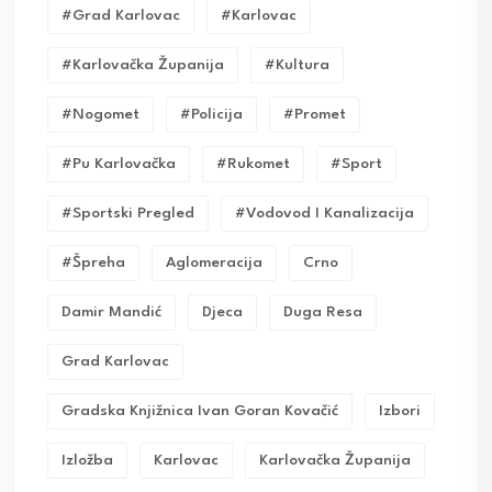
#grad Karlovac
#karlovac
#karlovačka Županija
#kultura
#nogomet
#policija
#promet
#pu Karlovačka
#rukomet
#sport
#sportski Pregled
#vodovod I Kanalizacija
#Špreha
Aglomeracija
Crno
Damir Mandić
Djeca
Duga Resa
Grad Karlovac
Gradska Knjižnica Ivan Goran Kovačić
Izbori
Izložba
Karlovac
Karlovačka Županija