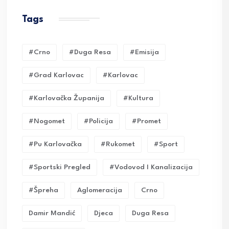
Tags
#crno
#duga Resa
#emisija
#grad Karlovac
#karlovac
#karlovačka Županija
#kultura
#nogomet
#policija
#promet
#pu Karlovačka
#rukomet
#sport
#sportski Pregled
#vodovod I Kanalizacija
#Špreha
Aglomeracija
Crno
Damir Mandić
Djeca
Duga Resa