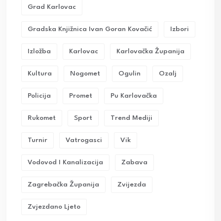
Grad Karlovac
Gradska Knjižnica Ivan Goran Kovačić
Izbori
Izložba
Karlovac
Karlovačka Županija
Kultura
Nogomet
Ogulin
Ozalj
Policija
Promet
Pu Karlovačka
Rukomet
Sport
Trend Mediji
Turnir
Vatrogasci
Vik
Vodovod I Kanalizacija
Zabava
Zagrebačka Županija
Zvijezda
Zvjezdano Ljeto