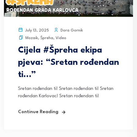
Dora Gornik
July 13, 2025
Mozaik
,
Špreha
,
Video
Cijela #Špreha ekipa
pjeva: “Sretan rođendan
ti…”
Sretan rođendan ti! Sretan rođendan ti! Sretan
rođendan Karlovac! Sretan rođendan ti!
Continue Reading