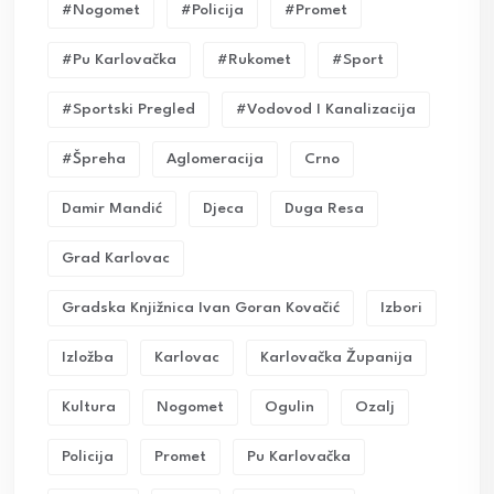
#nogomet
#policija
#promet
#pu Karlovačka
#rukomet
#sport
#sportski Pregled
#vodovod I Kanalizacija
#Špreha
Aglomeracija
Crno
Damir Mandić
Djeca
Duga Resa
Grad Karlovac
Gradska Knjižnica Ivan Goran Kovačić
Izbori
Izložba
Karlovac
Karlovačka Županija
Kultura
Nogomet
Ogulin
Ozalj
Policija
Promet
Pu Karlovačka