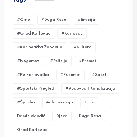
Tags
#crno
#duga Resa
#emisija
#grad Karlovac
#karlovac
#karlovačka Županija
#kultura
#nogomet
#policija
#promet
#pu Karlovačka
#rukomet
#sport
#sportski Pregled
#vodovod I Kanalizacija
#Špreha
Aglomeracija
Crno
Damir Mandić
Djeca
Duga Resa
Grad Karlovac