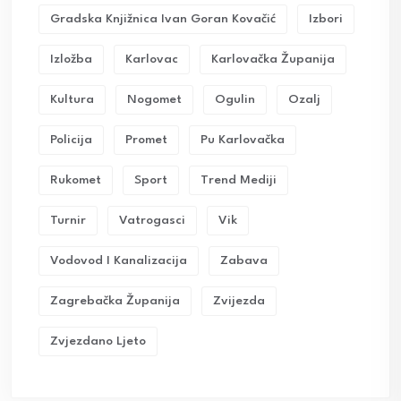
Gradska Knjižnica Ivan Goran Kovačić
Izbori
Izložba
Karlovac
Karlovačka Županija
Kultura
Nogomet
Ogulin
Ozalj
Policija
Promet
Pu Karlovačka
Rukomet
Sport
Trend Mediji
Turnir
Vatrogasci
Vik
Vodovod I Kanalizacija
Zabava
Zagrebačka Županija
Zvijezda
Zvjezdano Ljeto