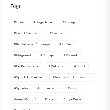
Tags
#crno
#duga Resa
#emisija
#grad Karlovac
#karlovac
#karlovačka Županija
#kultura
#nogomet
#policija
#promet
#pu Karlovačka
#rukomet
#sport
#sportski Pregled
#vodovod I Kanalizacija
#Špreha
Aglomeracija
Crno
Damir Mandić
Djeca
Duga Resa