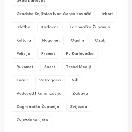
Grad Karlovac
Gradska Knjižnica Ivan Goran Kovačić
Izbori
Izložba
Karlovac
Karlovačka Županija
Kultura
Nogomet
Ogulin
Ozalj
Policija
Promet
Pu Karlovačka
Rukomet
Sport
Trend Mediji
Turnir
Vatrogasci
Vik
Vodovod I Kanalizacija
Zabava
Zagrebačka Županija
Zvijezda
Zvjezdano Ljeto