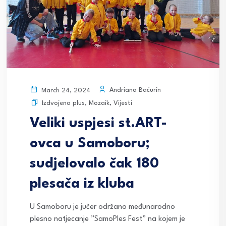
Andriana Baćurin
March 24, 2024
Izdvojeno plus
,
Mozaik
,
Vijesti
Veliki uspjesi st.ART-
ovca u Samoboru;
sudjelovalo čak 180
plesača iz kluba
U Samoboru je jučer održano međunarodno
plesno natjecanje ”SamoPles Fest” na kojem je