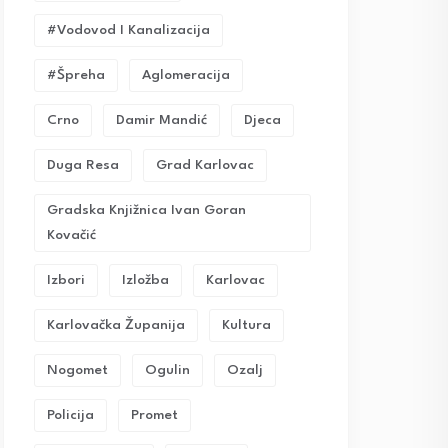
#vodovod I Kanalizacija
#Špreha
Aglomeracija
Crno
Damir Mandić
Djeca
Duga Resa
Grad Karlovac
Gradska Knjižnica Ivan Goran
Kovačić
Izbori
Izložba
Karlovac
Karlovačka Županija
Kultura
Nogomet
Ogulin
Ozalj
Policija
Promet