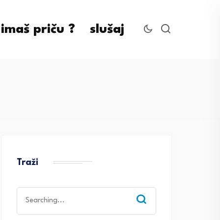
imaš priču ?
slušaj
Traži
Search
for: