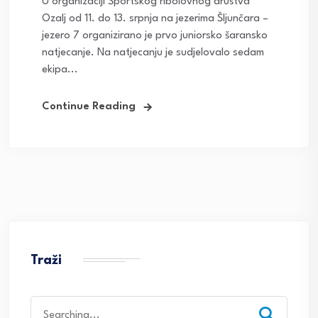
U organizaciji Športskog ribolovnog društva
Ozalj od 11. do 13. srpnja na jezerima Šljunčara –
jezero 7 organizirano je prvo juniorsko šaransko
natjecanje. Na natjecanju je sudjelovalo sedam
ekipa...
Continue Reading
Traži
Search