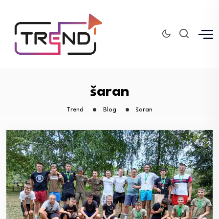
šaran
Trend
Blog
šaran