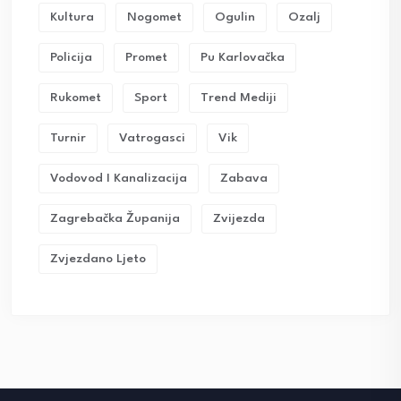
Kultura
Nogomet
Ogulin
Ozalj
Policija
Promet
Pu Karlovačka
Rukomet
Sport
Trend Mediji
Turnir
Vatrogasci
Vik
Vodovod I Kanalizacija
Zabava
Zagrebačka Županija
Zvijezda
Zvjezdano Ljeto