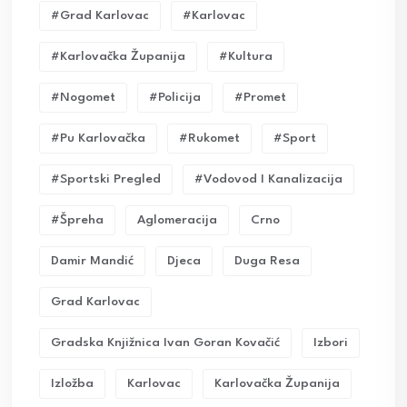
#grad Karlovac
#karlovac
#karlovačka Županija
#kultura
#nogomet
#policija
#promet
#pu Karlovačka
#rukomet
#sport
#sportski Pregled
#vodovod I Kanalizacija
#Špreha
Aglomeracija
Crno
Damir Mandić
Djeca
Duga Resa
Grad Karlovac
Gradska Knjižnica Ivan Goran Kovačić
Izbori
Izložba
Karlovac
Karlovačka Županija