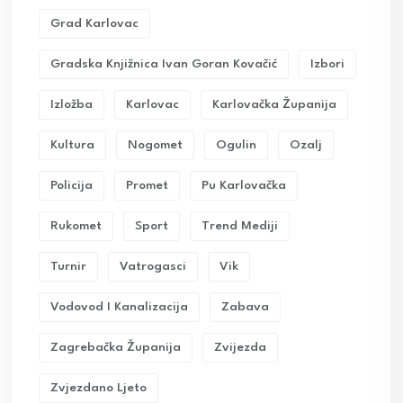
Grad Karlovac
Gradska Knjižnica Ivan Goran Kovačić
Izbori
Izložba
Karlovac
Karlovačka Županija
Kultura
Nogomet
Ogulin
Ozalj
Policija
Promet
Pu Karlovačka
Rukomet
Sport
Trend Mediji
Turnir
Vatrogasci
Vik
Vodovod I Kanalizacija
Zabava
Zagrebačka Županija
Zvijezda
Zvjezdano Ljeto