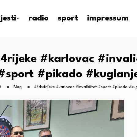
ijesti
radio
sport
impressum
4rijeke #karlovac #invali
#sport #pikado #kuglanj
d
Blog
#šds4rijeke #karlovac #invaliditet #sport #pikado #kug