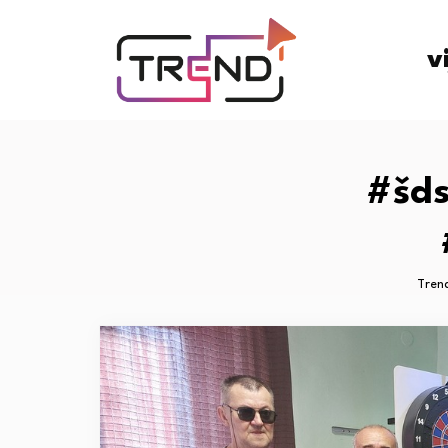
v
#šds
Tren