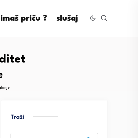
imaš priču ?
slušaj
ditet
e
lanje
Traži
Search