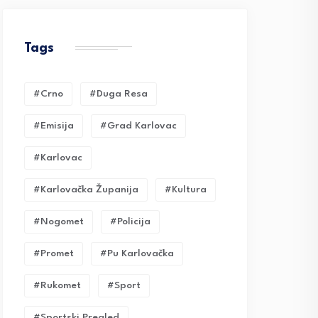
Tags
#crno
#duga Resa
#emisija
#grad Karlovac
#karlovac
#karlovačka Županija
#kultura
#nogomet
#policija
#promet
#pu Karlovačka
#rukomet
#sport
#sportski Pregled