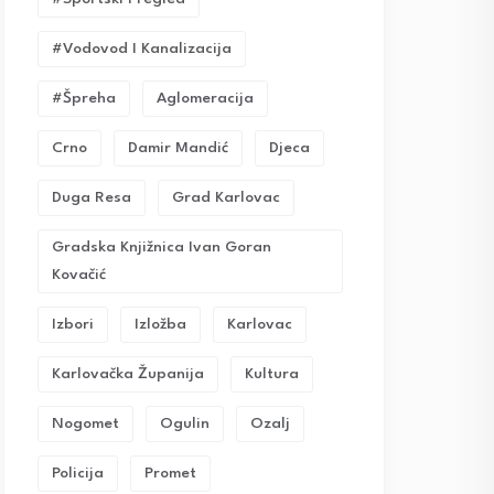
#vodovod I Kanalizacija
#Špreha
Aglomeracija
Crno
Damir Mandić
Djeca
Duga Resa
Grad Karlovac
Gradska Knjižnica Ivan Goran
Kovačić
Izbori
Izložba
Karlovac
Karlovačka Županija
Kultura
Nogomet
Ogulin
Ozalj
Policija
Promet