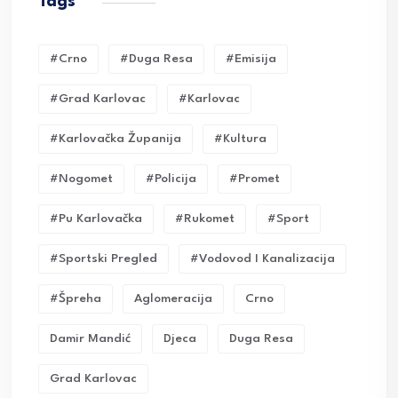
Tags
#crno
#duga Resa
#emisija
#grad Karlovac
#karlovac
#karlovačka Županija
#kultura
#nogomet
#policija
#promet
#pu Karlovačka
#rukomet
#sport
#sportski Pregled
#vodovod I Kanalizacija
#Špreha
Aglomeracija
Crno
Damir Mandić
Djeca
Duga Resa
Grad Karlovac