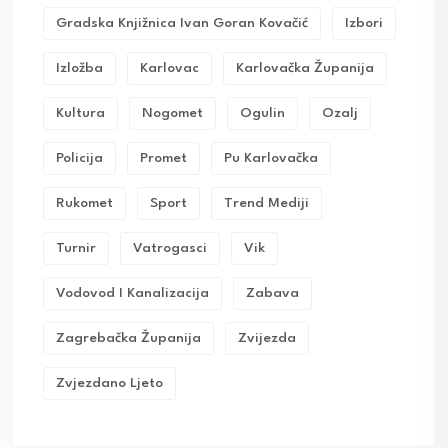
Gradska Knjižnica Ivan Goran Kovačić
Izbori
Izložba
Karlovac
Karlovačka Županija
Kultura
Nogomet
Ogulin
Ozalj
Policija
Promet
Pu Karlovačka
Rukomet
Sport
Trend Mediji
Turnir
Vatrogasci
Vik
Vodovod I Kanalizacija
Zabava
Zagrebačka Županija
Zvijezda
Zvjezdano Ljeto