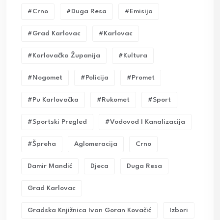
#crno
#duga Resa
#emisija
#grad Karlovac
#karlovac
#karlovačka Županija
#kultura
#nogomet
#policija
#promet
#pu Karlovačka
#rukomet
#sport
#sportski Pregled
#vodovod I Kanalizacija
#Špreha
Aglomeracija
Crno
Damir Mandić
Djeca
Duga Resa
Grad Karlovac
Gradska Knjižnica Ivan Goran Kovačić
Izbori