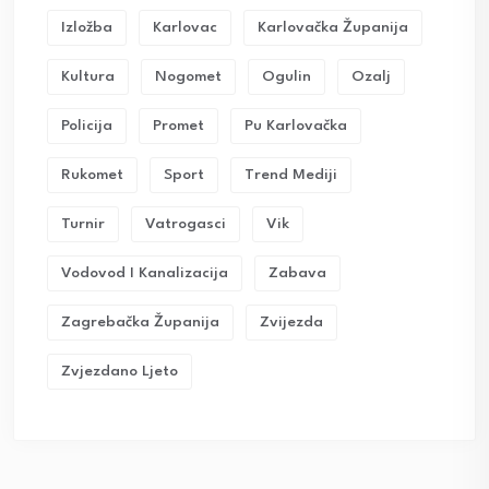
Izložba
Karlovac
Karlovačka Županija
Kultura
Nogomet
Ogulin
Ozalj
Policija
Promet
Pu Karlovačka
Rukomet
Sport
Trend Mediji
Turnir
Vatrogasci
Vik
Vodovod I Kanalizacija
Zabava
Zagrebačka Županija
Zvijezda
Zvjezdano Ljeto