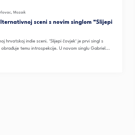
rlovac
,
Mozaik
ernativnoj sceni s novim singlom “Slijepi
hrvatskoj indie sceni. ‘Slijepi čovjek‘ je prvi singl s
obrađuje temu introspekcije. U novom singlu Gabriel...