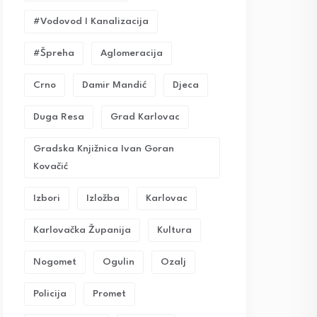
#vodovod I Kanalizacija
#Špreha
Aglomeracija
Crno
Damir Mandić
Djeca
Duga Resa
Grad Karlovac
Gradska Knjižnica Ivan Goran
Kovačić
Izbori
Izložba
Karlovac
Karlovačka Županija
Kultura
Nogomet
Ogulin
Ozalj
Policija
Promet