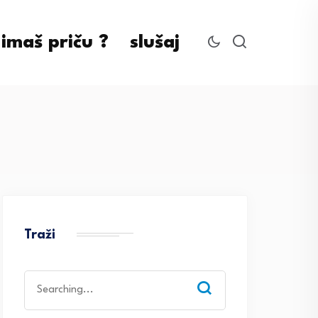
imaš priču ?
slušaj
Traži
Search
for: