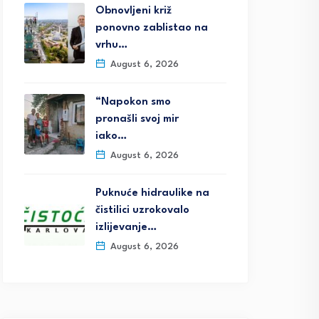
Obnovljeni križ
ponovno zablistao na
vrhu…
August 6, 2026
“Napokon smo
pronašli svoj mir
iako…
August 6, 2026
Puknuće hidraulike na
čistilici uzrokovalo
izlijevanje…
August 6, 2026