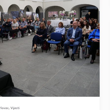
rlovac
,
Vijesti