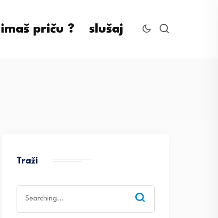
imaš priču ?
slušaj
Traži
Search
for: