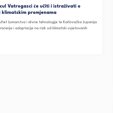
u! Vatrogasci će učiti i istraživati o
ni klimatskim promjenama
kultet šumarstva i drvne tehnologije te Karlovačka županija
ćenja i adaptacije na rizik od klimatski uvjetovanih