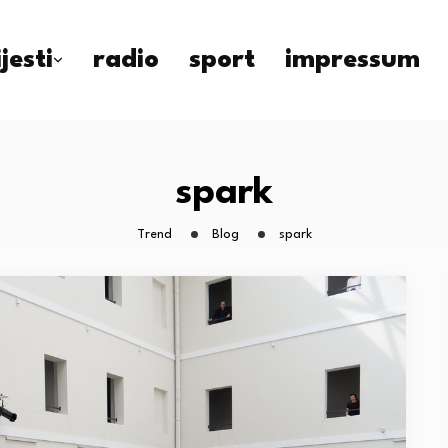
ijesti
radio
sport
impressum
spark
Trend
Blog
spark