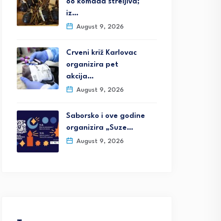
88 komada streljiva;
iz…
August 9, 2026
Crveni križ Karlovac
organizira pet
akcija…
August 9, 2026
Saborsko i ove godine
organizira „Suze…
August 9, 2026