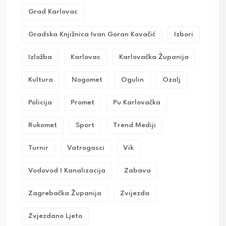
Grad Karlovac
Gradska Knjižnica Ivan Goran Kovačić
Izbori
Izložba
Karlovac
Karlovačka Županija
Kultura
Nogomet
Ogulin
Ozalj
Policija
Promet
Pu Karlovačka
Rukomet
Sport
Trend Mediji
Turnir
Vatrogasci
Vik
Vodovod I Kanalizacija
Zabava
Zagrebačka Županija
Zvijezda
Zvjezdano Ljeto