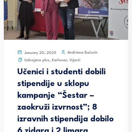
Andriana Baćurin
January 20, 2025
Izdvojeno plus
,
Karlovac
,
Vijesti
Učenici i studenti dobili
stipendije u sklopu
kampanje “Šestar –
zaokruži izvrnost”; 8
izravnih stipendija dobilo
6 zidara i 2 limara