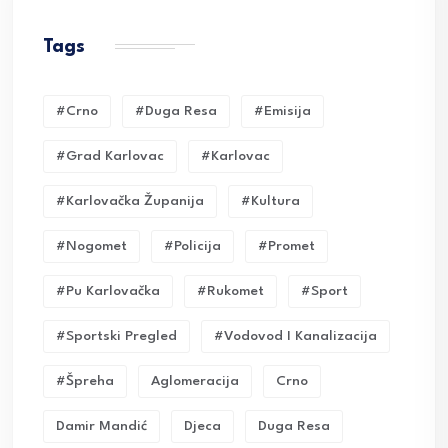
Tags
#crno
#duga Resa
#emisija
#grad Karlovac
#karlovac
#karlovačka Županija
#kultura
#nogomet
#policija
#promet
#pu Karlovačka
#rukomet
#sport
#sportski Pregled
#vodovod I Kanalizacija
#Špreha
Aglomeracija
Crno
Damir Mandić
Djeca
Duga Resa