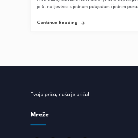
je 6. na ljestvici s jednom pobjedom i jednim pora
Continue Reading
Tvoja priča, naša je priča!
Mreže