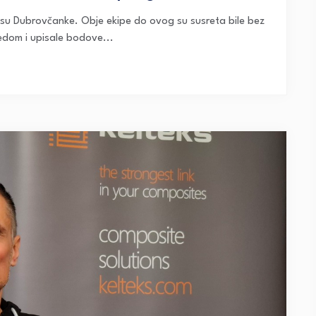
e su Dubrovčanke. Obje ekipe do ovog su susreta bile bez
edom i upisale bodove...