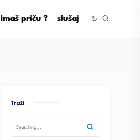
imaš priču ?
slušaj
Traži
Search
for: