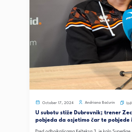
Andriana Baćurin
October 17, 2024
Izd
U subotu stiže Dubrovnik; trener Zec
pobjeda da osjetimo čar te pobjede
Pred odbojkašicama Kelteksa 3. je kolo Superlige,