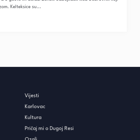
zom. Kelteksice su...
Vijesti
Karlovac
Kultura
Pričaj mi o Dugoj Resi
Ozalj