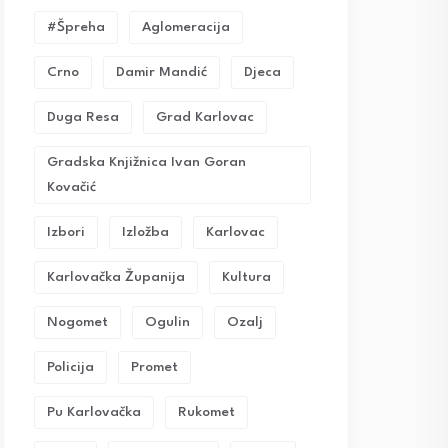
#Špreha
Aglomeracija
Crno
Damir Mandić
Djeca
Duga Resa
Grad Karlovac
Gradska Knjižnica Ivan Goran
Kovačić
Izbori
Izložba
Karlovac
Karlovačka Županija
Kultura
Nogomet
Ogulin
Ozalj
Policija
Promet
Pu Karlovačka
Rukomet