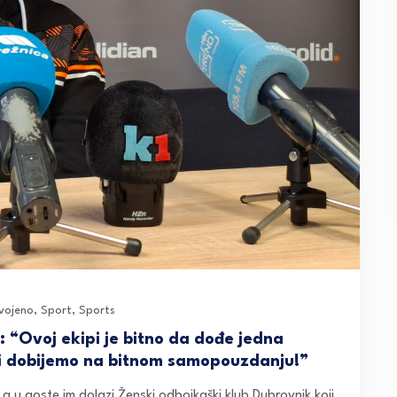
vojeno
,
Sport
,
Sports
: “Ovoj ekipi je bitno da dođe jedna
 i dobijemo na bitnom samopouzdanju!”
 a u goste im dolazi Ženski odbojkaški klub Dubrovnik koji