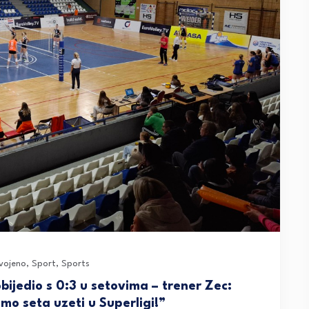
vojeno
,
Sport
,
Sports
bijedio s 0:3 u setovima – trener Zec:
mo seta uzeti u Superligi!”