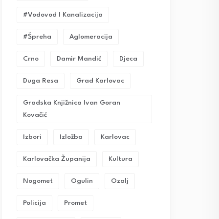
#vodovod I Kanalizacija
#Špreha
Aglomeracija
Crno
Damir Mandić
Djeca
Duga Resa
Grad Karlovac
Gradska Knjižnica Ivan Goran
Kovačić
Izbori
Izložba
Karlovac
Karlovačka Županija
Kultura
Nogomet
Ogulin
Ozalj
Policija
Promet