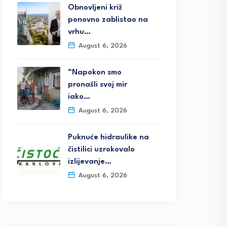
Obnovljeni križ
ponovno zablistao na
vrhu…
August 6, 2026
“Napokon smo
pronašli svoj mir
iako…
August 6, 2026
Puknuće hidraulike na
čistilici uzrokovalo
izlijevanje…
August 6, 2026