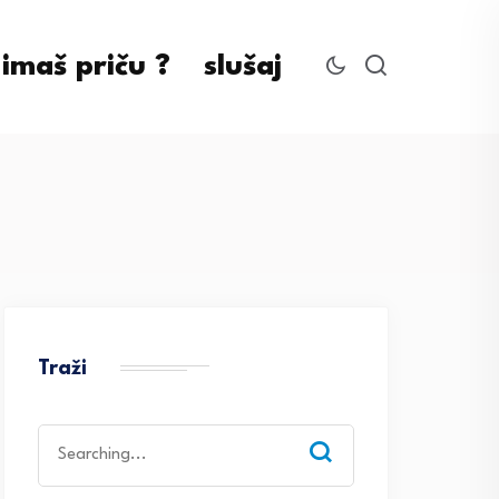
imaš priču ?
slušaj
Traži
Search
for: