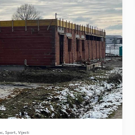
ac
,
Sport
,
Vijesti