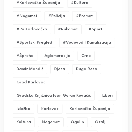
#karlovačka Županija
#kultura
#nogomet
#policija
#promet
#pu Karlovačka
#rukomet
#sport
#sportski Pregled
#vodovod I Kanalizacija
#Špreha
Aglomeracija
Crno
Damir Mandić
Djeca
Duga Resa
Grad Karlovac
Gradska Knjižnica Ivan Goran Kovačić
Izbori
Izložba
Karlovac
Karlovačka Županija
Kultura
Nogomet
Ogulin
Ozalj