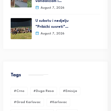
vandalizam i…
August 7, 2026
U subotu i nedjelju
“Pribićki susreti”…
August 7, 2026
Tags
#crno
#duga Resa
#emisija
#grad Karlovac
#karlovac