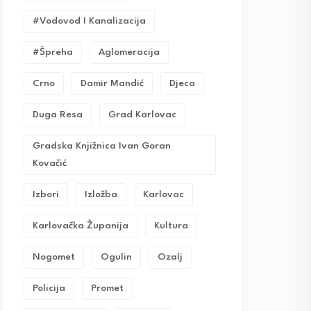
#vodovod I Kanalizacija
#Špreha
Aglomeracija
Crno
Damir Mandić
Djeca
Duga Resa
Grad Karlovac
Gradska Knjižnica Ivan Goran
Kovačić
Izbori
Izložba
Karlovac
Karlovačka Županija
Kultura
Nogomet
Ogulin
Ozalj
Policija
Promet