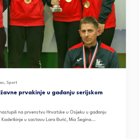
ac
,
Sport
ržavne prvakinje u gađanju serijskom
u nastupili na prvenstvu Hrvatske u Osijeku u gađanju
 Kadetkinje u sastavu Lara Đurić, Mia Šegina...