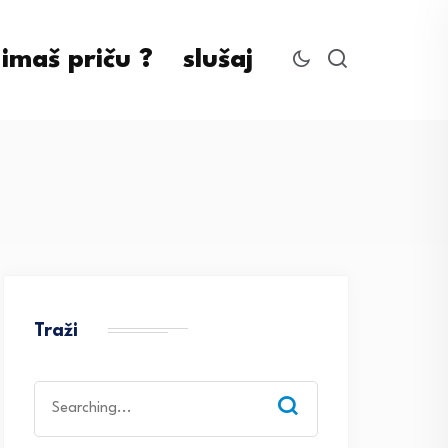
imaš priču ?
slušaj
Traži
Search
for: