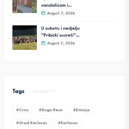
vandalizam i…
August 7, 2026
U subotu i nedjelju
“Pribićki susreti”…
August 7, 2026
Tags
#crno
#duga Resa
#emisija
#grad Karlovac
#karlovac