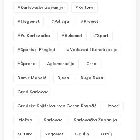
#karlovačka Županija
#kultura
#nogomet
#policija
#promet
#pu Karlovačka
#rukomet
#sport
#sportski Pregled
#vodovod I Kanalizacija
#Špreha
Aglomeracija
Crno
Damir Mandić
Djeca
Duga Resa
Grad Karlovac
Gradska Knjižnica Ivan Goran Kovačić
Izbori
Izložba
Karlovac
Karlovačka Županija
Kultura
Nogomet
Ogulin
Ozalj