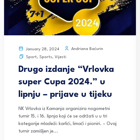
Andriana Baćurin
January 28, 2024
Sport
,
Sports
,
Vijesti
Drugo izdanje “Vrlovka
super Cupa 2024.” u
lipnju – prijave u tijeku
NK Vrlovka iz Kamanja organizira nogometni
turnir 15. i 16. lipnja koji će se održati u u tri
kategorije mladeži: karlići, limači i pioniri. – Ovaj
turnir zamišljen je...