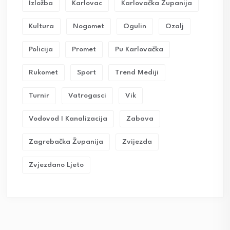
Izložba
Karlovac
Karlovačka Županija
Kultura
Nogomet
Ogulin
Ozalj
Policija
Promet
Pu Karlovačka
Rukomet
Sport
Trend Mediji
Turnir
Vatrogasci
Vik
Vodovod I Kanalizacija
Zabava
Zagrebačka Županija
Zvijezda
Zvjezdano Ljeto