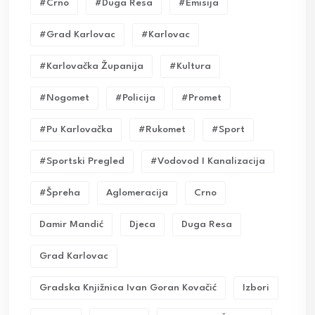
#crno
#duga Resa
#emisija
#grad Karlovac
#karlovac
#karlovačka Županija
#kultura
#nogomet
#policija
#promet
#pu Karlovačka
#rukomet
#sport
#sportski Pregled
#vodovod I Kanalizacija
#Špreha
Aglomeracija
Crno
Damir Mandić
Djeca
Duga Resa
Grad Karlovac
Gradska Knjižnica Ivan Goran Kovačić
Izbori