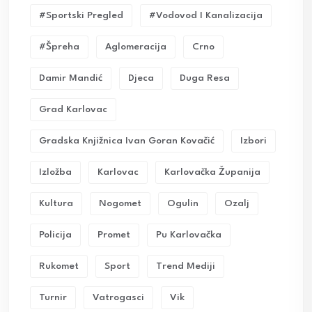
#sportski Pregled
#vodovod I Kanalizacija
#Špreha
Aglomeracija
Crno
Damir Mandić
Djeca
Duga Resa
Grad Karlovac
Gradska Knjižnica Ivan Goran Kovačić
Izbori
Izložba
Karlovac
Karlovačka Županija
Kultura
Nogomet
Ogulin
Ozalj
Policija
Promet
Pu Karlovačka
Rukomet
Sport
Trend Mediji
Turnir
Vatrogasci
Vik