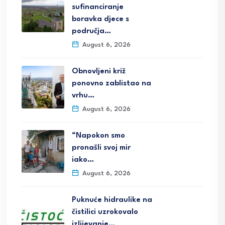
sufinanciranje
boravka djece s
područja…
August 6, 2026
Obnovljeni križ
ponovno zablistao na
vrhu…
August 6, 2026
“Napokon smo
pronašli svoj mir
iako…
August 6, 2026
Puknuće hidraulike na
čistilici uzrokovalo
izlijevanje…