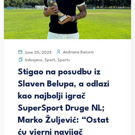
Andriana Baćurin
June 20, 2025
Izdvojeno
,
Sport
,
Sports
Stigao na posudbu iz
Slaven Belupa, a odlazi
kao najbolji igrač
SuperSport Druge NL;
Marko Žuljević: “Ostat
ću vjerni navijač