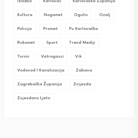
Izložba
Karlovac
Karlovačka Županija
Kultura
Nogomet
Ogulin
Ozalj
Policija
Promet
Pu Karlovačka
Rukomet
Sport
Trend Mediji
Turnir
Vatrogasci
Vik
Vodovod I Kanalizacija
Zabava
Zagrebačka Županija
Zvijezda
Zvjezdano Ljeto