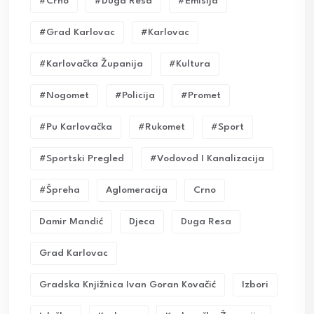
#crno
#duga Resa
#emisija
#grad Karlovac
#karlovac
#karlovačka Županija
#kultura
#nogomet
#policija
#promet
#pu Karlovačka
#rukomet
#sport
#sportski Pregled
#vodovod I Kanalizacija
#Špreha
Aglomeracija
Crno
Damir Mandić
Djeca
Duga Resa
Grad Karlovac
Gradska Knjižnica Ivan Goran Kovačić
Izbori