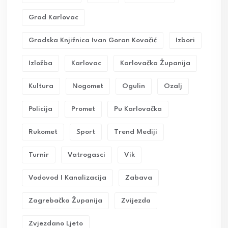
Grad Karlovac
Gradska Knjižnica Ivan Goran Kovačić
Izbori
Izložba
Karlovac
Karlovačka Županija
Kultura
Nogomet
Ogulin
Ozalj
Policija
Promet
Pu Karlovačka
Rukomet
Sport
Trend Mediji
Turnir
Vatrogasci
Vik
Vodovod I Kanalizacija
Zabava
Zagrebačka Županija
Zvijezda
Zvjezdano Ljeto