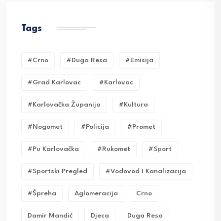
Tags
#crno
#duga Resa
#emisija
#grad Karlovac
#karlovac
#karlovačka Županija
#kultura
#nogomet
#policija
#promet
#pu Karlovačka
#rukomet
#sport
#sportski Pregled
#vodovod I Kanalizacija
#Špreha
Aglomeracija
Crno
Damir Mandić
Djeca
Duga Resa