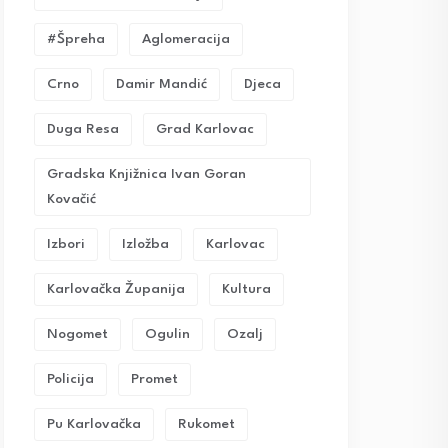
#Špreha
Aglomeracija
Crno
Damir Mandić
Djeca
Duga Resa
Grad Karlovac
Gradska Knjižnica Ivan Goran
Kovačić
Izbori
Izložba
Karlovac
Karlovačka Županija
Kultura
Nogomet
Ogulin
Ozalj
Policija
Promet
Pu Karlovačka
Rukomet