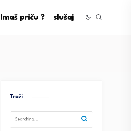
imaš priču ?
slušaj
Traži
Search
for: