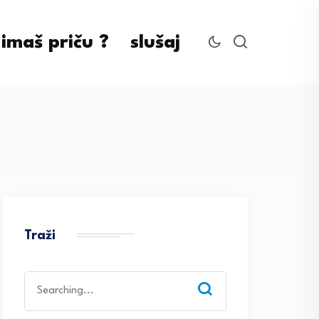
imaš priču ?
slušaj
Traži
Search
for: