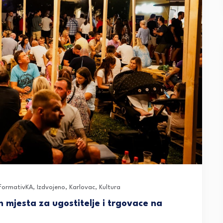
nformativKA
,
Izdvojeno
,
Karlovac
,
Kultura
 mjesta za ugostitelje i trgovace na