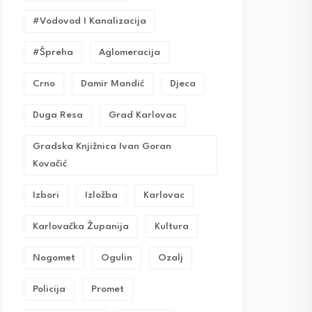
#vodovod I Kanalizacija
#Špreha
Aglomeracija
Crno
Damir Mandić
Djeca
Duga Resa
Grad Karlovac
Gradska Knjižnica Ivan Goran
Kovačić
Izbori
Izložba
Karlovac
Karlovačka Županija
Kultura
Nogomet
Ogulin
Ozalj
Policija
Promet