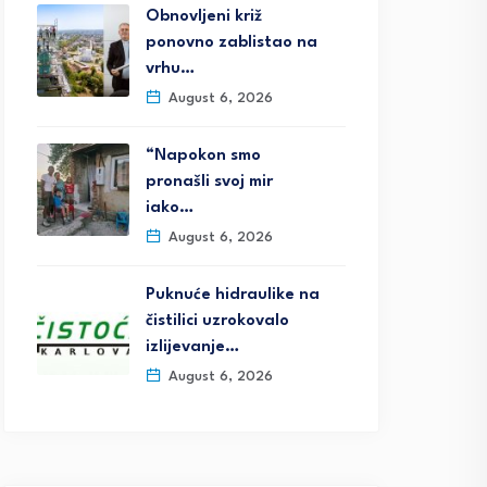
Obnovljeni križ
ponovno zablistao na
vrhu…
August 6, 2026
“Napokon smo
pronašli svoj mir
iako…
August 6, 2026
Puknuće hidraulike na
čistilici uzrokovalo
izlijevanje…
August 6, 2026