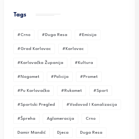
Tags
#crno
#duga Resa
#emisija
#grad Karlovac
#karlovac
#karlovačka Županija
#kultura
#nogomet
#policija
#promet
#pu Karlovačka
#rukomet
#sport
#sportski Pregled
#vodovod I Kanalizacija
#Špreha
Aglomeracija
Crno
Damir Mandić
Djeca
Duga Resa