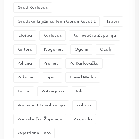
Grad Karlovac
Gradska Knjižnica Ivan Goran Kovačić
Izbori
Izložba
Karlovac
Karlovačka Županija
Kultura
Nogomet
Ogulin
Ozalj
Policija
Promet
Pu Karlovačka
Rukomet
Sport
Trend Mediji
Turnir
Vatrogasci
Vik
Vodovod I Kanalizacija
Zabava
Zagrebačka Županija
Zvijezda
Zvjezdano Ljeto