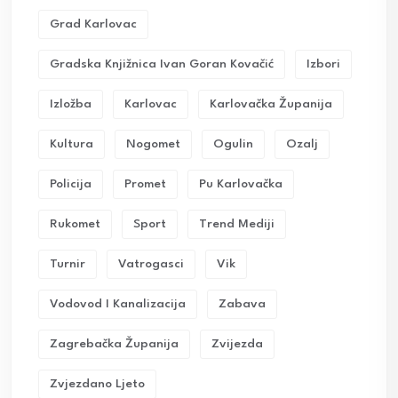
Grad Karlovac
Gradska Knjižnica Ivan Goran Kovačić
Izbori
Izložba
Karlovac
Karlovačka Županija
Kultura
Nogomet
Ogulin
Ozalj
Policija
Promet
Pu Karlovačka
Rukomet
Sport
Trend Mediji
Turnir
Vatrogasci
Vik
Vodovod I Kanalizacija
Zabava
Zagrebačka Županija
Zvijezda
Zvjezdano Ljeto