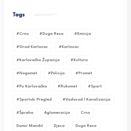
Tags
#crno
#duga Resa
#emisija
#grad Karlovac
#karlovac
#karlovačka Županija
#kultura
#nogomet
#policija
#promet
#pu Karlovačka
#rukomet
#sport
#sportski Pregled
#vodovod I Kanalizacija
#Špreha
Aglomeracija
Crno
Damir Mandić
Djeca
Duga Resa