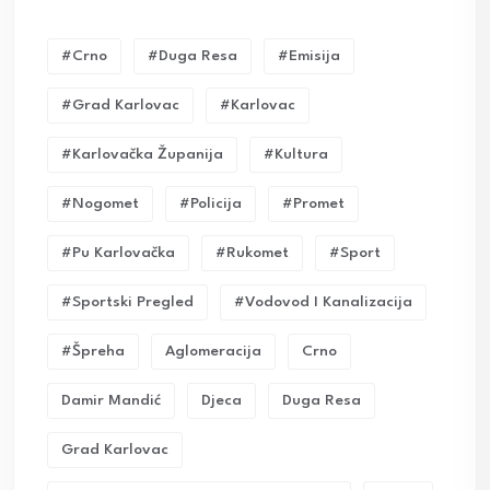
#crno
#duga Resa
#emisija
#grad Karlovac
#karlovac
#karlovačka Županija
#kultura
#nogomet
#policija
#promet
#pu Karlovačka
#rukomet
#sport
#sportski Pregled
#vodovod I Kanalizacija
#Špreha
Aglomeracija
Crno
Damir Mandić
Djeca
Duga Resa
Grad Karlovac