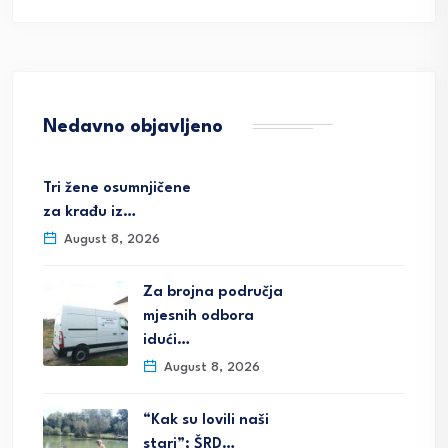
Nedavno objavljeno
Tri žene osumnjičene
za krađu iz…
August 8, 2026
Za brojna područja
mjesnih odbora
idući…
August 8, 2026
“Kak su lovili naši
stari”; ŠRD…