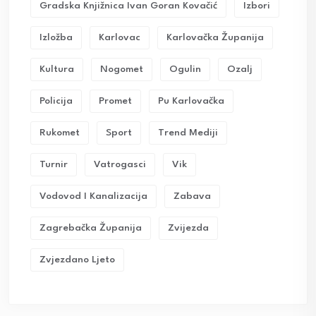
Gradska Knjižnica Ivan Goran Kovačić
Izbori
Izložba
Karlovac
Karlovačka Županija
Kultura
Nogomet
Ogulin
Ozalj
Policija
Promet
Pu Karlovačka
Rukomet
Sport
Trend Mediji
Turnir
Vatrogasci
Vik
Vodovod I Kanalizacija
Zabava
Zagrebačka Županija
Zvijezda
Zvjezdano Ljeto