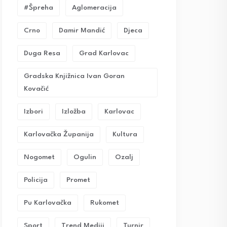
#Špreha
Aglomeracija
Crno
Damir Mandić
Djeca
Duga Resa
Grad Karlovac
Gradska Knjižnica Ivan Goran
Kovačić
Izbori
Izložba
Karlovac
Karlovačka Županija
Kultura
Nogomet
Ogulin
Ozalj
Policija
Promet
Pu Karlovačka
Rukomet
Sport
Trend Mediji
Turnir