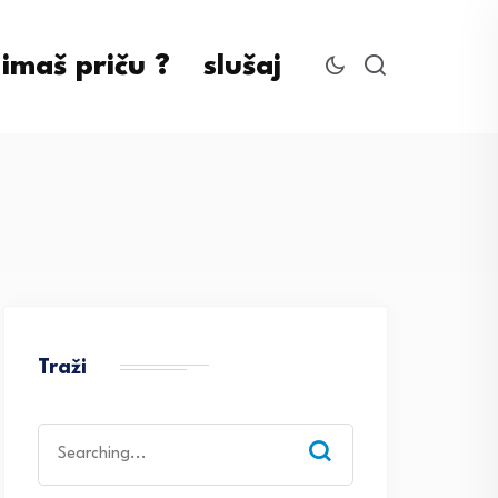
imaš priču ?
slušaj
Traži
Search
for: