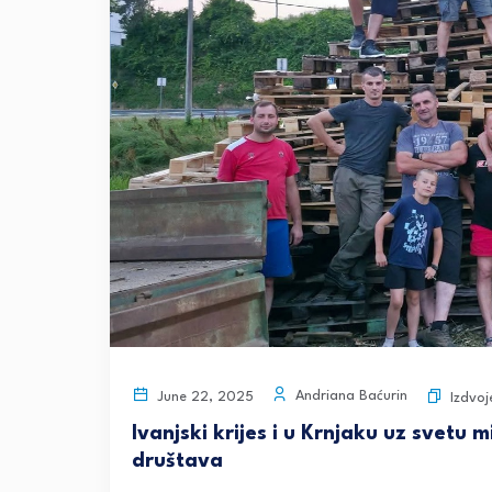
Andriana Baćurin
June 22, 2025
Izdvoj
Ivanjski krijes i u Krnjaku uz svetu 
društava