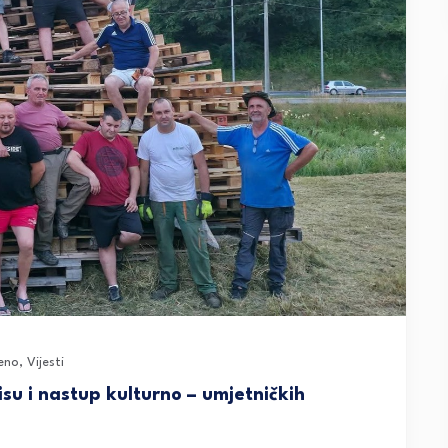
eno
,
Vijesti
misu i nastup kulturno – umjetničkih