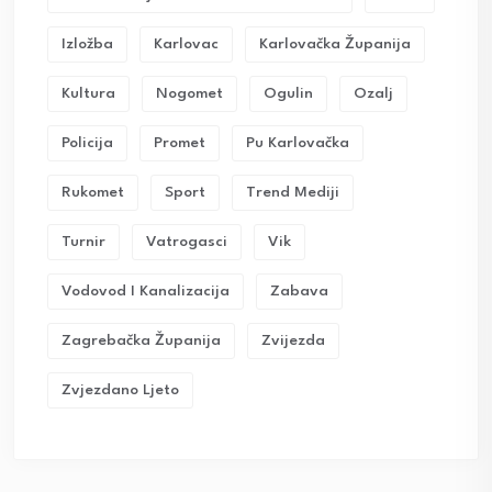
Izložba
Karlovac
Karlovačka Županija
Kultura
Nogomet
Ogulin
Ozalj
Policija
Promet
Pu Karlovačka
Rukomet
Sport
Trend Mediji
Turnir
Vatrogasci
Vik
Vodovod I Kanalizacija
Zabava
Zagrebačka Županija
Zvijezda
Zvjezdano Ljeto