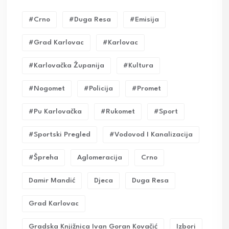
#crno
#duga Resa
#emisija
#grad Karlovac
#karlovac
#karlovačka Županija
#kultura
#nogomet
#policija
#promet
#pu Karlovačka
#rukomet
#sport
#sportski Pregled
#vodovod I Kanalizacija
#Špreha
Aglomeracija
Crno
Damir Mandić
Djeca
Duga Resa
Grad Karlovac
Gradska Knjižnica Ivan Goran Kovačić
Izbori