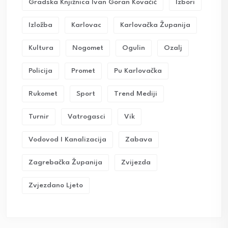
Gradska Knjižnica Ivan Goran Kovačić
Izbori
Izložba
Karlovac
Karlovačka Županija
Kultura
Nogomet
Ogulin
Ozalj
Policija
Promet
Pu Karlovačka
Rukomet
Sport
Trend Mediji
Turnir
Vatrogasci
Vik
Vodovod I Kanalizacija
Zabava
Zagrebačka Županija
Zvijezda
Zvjezdano Ljeto