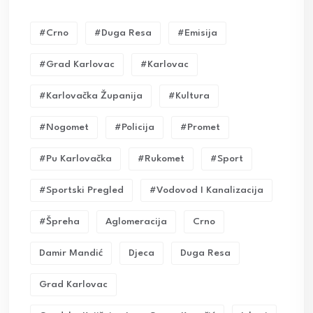
#crno
#duga Resa
#emisija
#grad Karlovac
#karlovac
#karlovačka Županija
#kultura
#nogomet
#policija
#promet
#pu Karlovačka
#rukomet
#sport
#sportski Pregled
#vodovod I Kanalizacija
#Špreha
Aglomeracija
Crno
Damir Mandić
Djeca
Duga Resa
Grad Karlovac