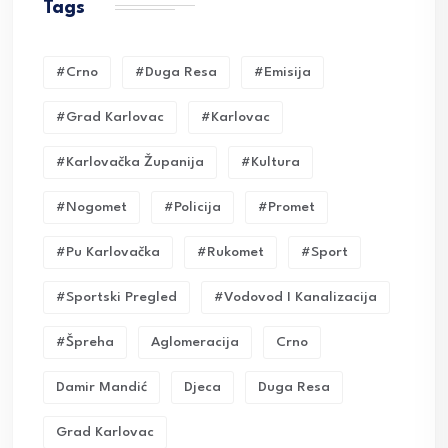
Tags
#crno
#duga Resa
#emisija
#grad Karlovac
#karlovac
#karlovačka Županija
#kultura
#nogomet
#policija
#promet
#pu Karlovačka
#rukomet
#sport
#sportski Pregled
#vodovod I Kanalizacija
#Špreha
Aglomeracija
Crno
Damir Mandić
Djeca
Duga Resa
Grad Karlovac