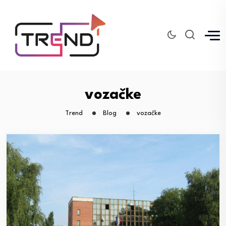
vozačke
Trend
Blog
vozačke