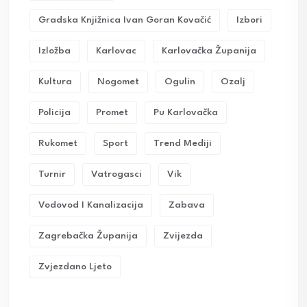
Gradska Knjižnica Ivan Goran Kovačić
Izbori
Izložba
Karlovac
Karlovačka Županija
Kultura
Nogomet
Ogulin
Ozalj
Policija
Promet
Pu Karlovačka
Rukomet
Sport
Trend Mediji
Turnir
Vatrogasci
Vik
Vodovod I Kanalizacija
Zabava
Zagrebačka Županija
Zvijezda
Zvjezdano Ljeto