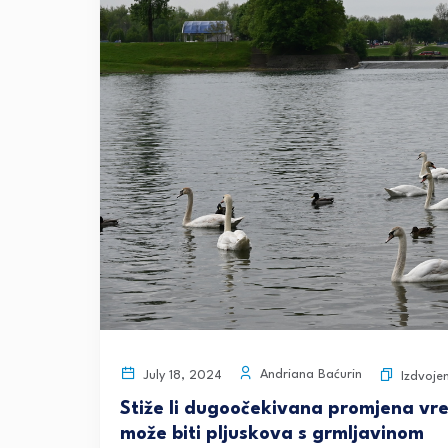
Andriana Baćurin
July 18, 2024
Izdvoje
Stiže li dugoočekivana promjena vr
može biti pljuskova s grmljavinom