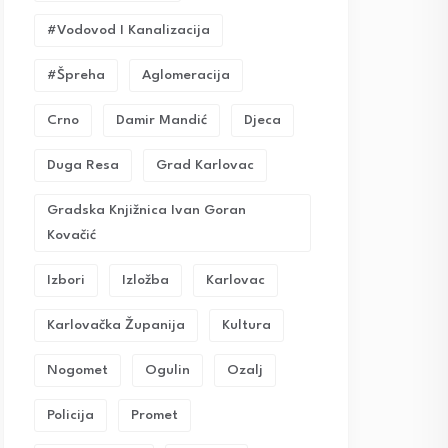
#vodovod I Kanalizacija
#Špreha
Aglomeracija
Crno
Damir Mandić
Djeca
Duga Resa
Grad Karlovac
Gradska Knjižnica Ivan Goran
Kovačić
Izbori
Izložba
Karlovac
Karlovačka Županija
Kultura
Nogomet
Ogulin
Ozalj
Policija
Promet