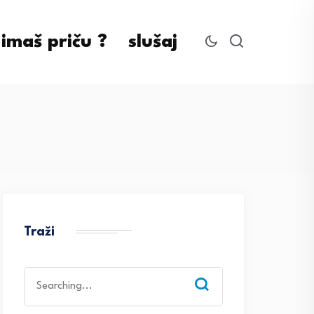
imaš priču ?
slušaj
Traži
Search
for: