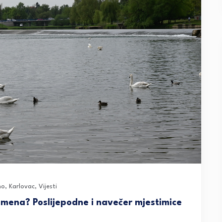
no
,
Karlovac
,
Vijesti
emena? Poslijepodne i navečer mjestimice