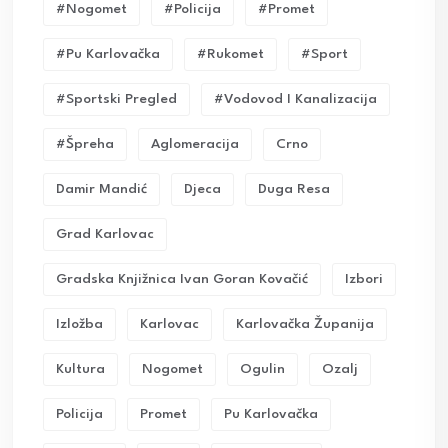
#nogomet
#policija
#promet
#pu Karlovačka
#rukomet
#sport
#sportski Pregled
#vodovod I Kanalizacija
#Špreha
Aglomeracija
Crno
Damir Mandić
Djeca
Duga Resa
Grad Karlovac
Gradska Knjižnica Ivan Goran Kovačić
Izbori
Izložba
Karlovac
Karlovačka Županija
Kultura
Nogomet
Ogulin
Ozalj
Policija
Promet
Pu Karlovačka