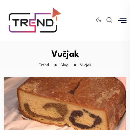
Vučjak
Trend
Blog
Vučjak