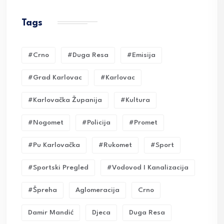
Tags
#crno
#duga Resa
#emisija
#grad Karlovac
#karlovac
#karlovačka Županija
#kultura
#nogomet
#policija
#promet
#pu Karlovačka
#rukomet
#sport
#sportski Pregled
#vodovod I Kanalizacija
#Špreha
Aglomeracija
Crno
Damir Mandić
Djeca
Duga Resa