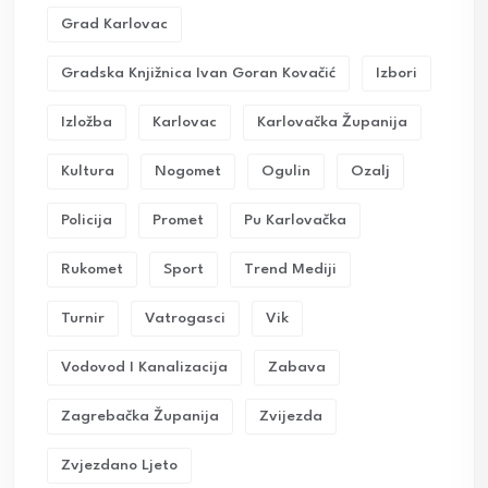
Grad Karlovac
Gradska Knjižnica Ivan Goran Kovačić
Izbori
Izložba
Karlovac
Karlovačka Županija
Kultura
Nogomet
Ogulin
Ozalj
Policija
Promet
Pu Karlovačka
Rukomet
Sport
Trend Mediji
Turnir
Vatrogasci
Vik
Vodovod I Kanalizacija
Zabava
Zagrebačka Županija
Zvijezda
Zvjezdano Ljeto