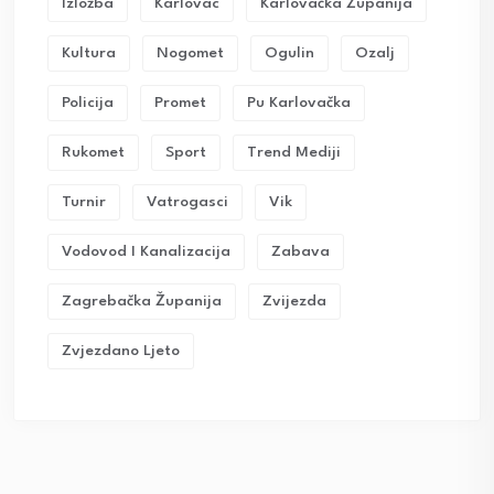
Izložba
Karlovac
Karlovačka Županija
Kultura
Nogomet
Ogulin
Ozalj
Policija
Promet
Pu Karlovačka
Rukomet
Sport
Trend Mediji
Turnir
Vatrogasci
Vik
Vodovod I Kanalizacija
Zabava
Zagrebačka Županija
Zvijezda
Zvjezdano Ljeto