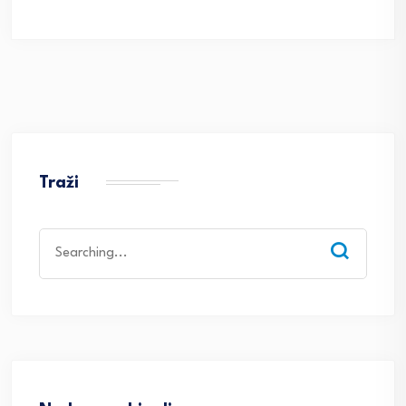
Traži
Search
for: