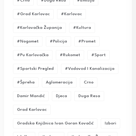
#crno
#duga Resa
#emisija
#grad Karlovac
#karlovac
#karlovačka Županija
#kultura
#nogomet
#policija
#promet
#pu Karlovačka
#rukomet
#sport
#sportski Pregled
#vodovod I Kanalizacija
#Špreha
Aglomeracija
Crno
Damir Mandić
Djeca
Duga Resa
Grad Karlovac
Gradska Knjižnica Ivan Goran Kovačić
Izbori