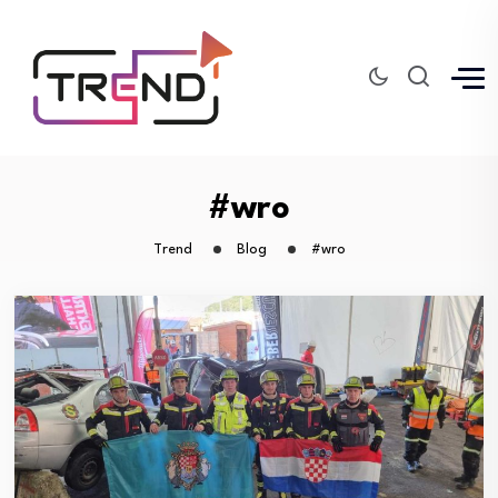
#wro
Trend
Blog
#wro