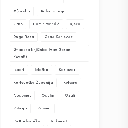
#Špreha
Aglomeracija
Crno
Damir Mandić
Djeca
Duga Resa
Grad Karlovac
Gradska Knjižnica Ivan Goran
Kovačić
Izbori
Izložba
Karlovac
Karlovačka Županija
Kultura
Nogomet
Ogulin
Ozalj
Policija
Promet
Pu Karlovačka
Rukomet