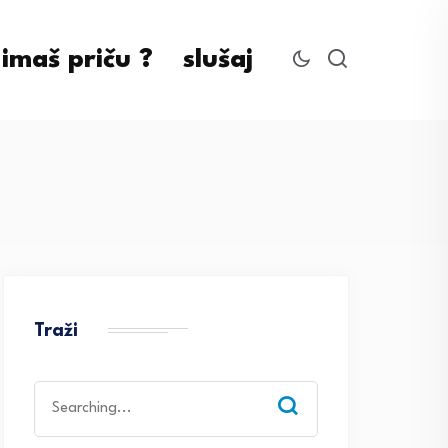
imaš priču ?
slušaj
Traži
Search
for: