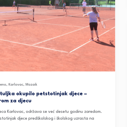
jeno
,
Karlovac
,
Mozaik
uljka okupilo petstotinjak djece –
irom za djecu
 Djeca Karlovac, održava se već desetu godinu zaredom.
stotinjak djece predškolskog i školskog uzrasta na