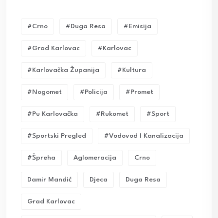
#crno
#duga Resa
#emisija
#grad Karlovac
#karlovac
#karlovačka Županija
#kultura
#nogomet
#policija
#promet
#pu Karlovačka
#rukomet
#sport
#sportski Pregled
#vodovod I Kanalizacija
#Špreha
Aglomeracija
Crno
Damir Mandić
Djeca
Duga Resa
Grad Karlovac