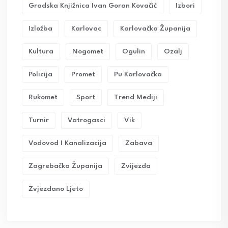
Gradska Knjižnica Ivan Goran Kovačić
Izbori
Izložba
Karlovac
Karlovačka Županija
Kultura
Nogomet
Ogulin
Ozalj
Policija
Promet
Pu Karlovačka
Rukomet
Sport
Trend Mediji
Turnir
Vatrogasci
Vik
Vodovod I Kanalizacija
Zabava
Zagrebačka Županija
Zvijezda
Zvjezdano Ljeto